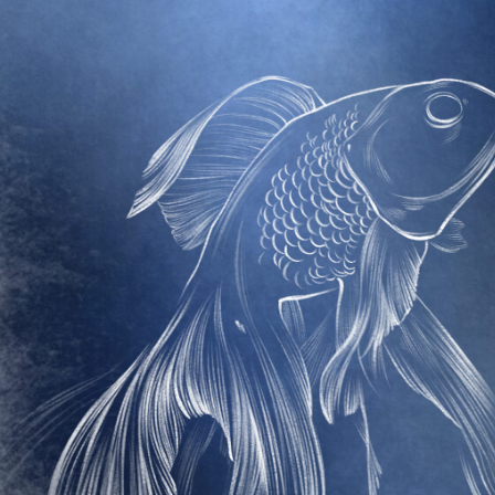
Не волнуйтес
и вернуться д
и конце т
Всю подробну
Если вам пон
в анкете уд