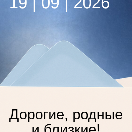
Дорогие, родные
и близкие!
глашаем вас на нашу свадьбу!
удем рады, если вы проведете
этот день с нами.