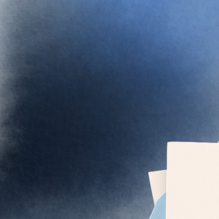
При
Мы б