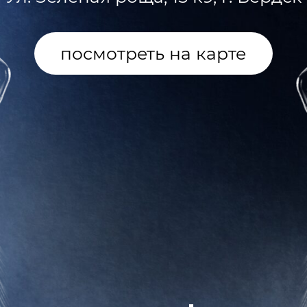
трансфер
ь о том, как добраться на наш праздн
омой после завершения вечера! В нач
оржества вас будет ждать трансфер.
ю информацию мы сообщим позже в 
чате.
адобится трансфер, не забудьте указа
обное место отправления и прибытия.