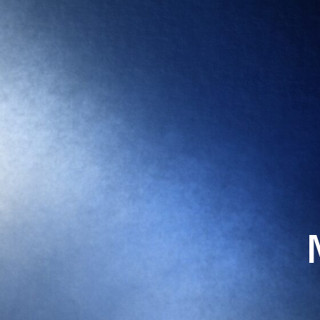
м
Ул.