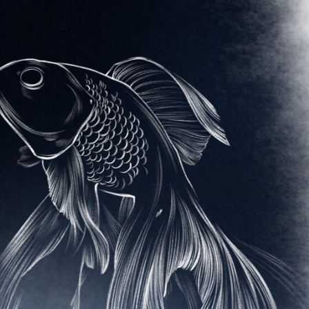
ик
але
тг-
ть