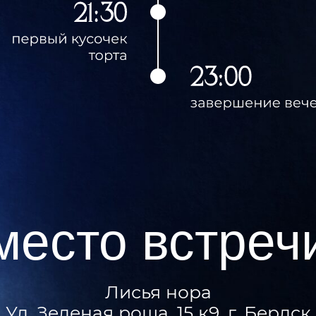
есто встречи
Лисья нора
 Зеленая роща, 15 к9, г. Бердск
посмотреть на карте